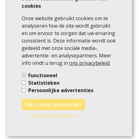
aanvraag doen voor een waardebepaling van uw
cookies
woning in Lochristi. Op basis van verschillende
Onze website gebruikt cookies om te
factoren zoals de onderhoudsstaat,
analyseren hoe de site wordt gebruikt
afwerkingsniveau, eventuele renovaties en reeds
en om ervoor te zorgen dat uw ervaring
vergelijkbare verkochte woningen in de omgeving,
consistent is. Deze informatie wordt ook
kunnen we de waarde snel bepalen.
gedeeld met onze sociale media-,
advertentie- en analysepartners. Meer
Aangezien wij al vele verkopen hebben mogen
info vindt u terug in
ons privacybeleid
.
faciliteren, kunnen wij de waarde van uw woning in
Lochristi op korte termijn bepalen. Zo krijgt u een
Functioneel
goed beeld van de vraagprijs voor uw woning en
Statistieken
kunt u besluiten om de woning via ons te
Persoonlijke advertenties
verkopen. Kiest u voor ons? Dan gaan we direct
voor u aan de slag en zorgen we ervoor dat
Alle cookies aanvaarden
potentiële kopers zowel de pluspunten van uw
Selectie aanvaarden
woning zien en die van de gehele regio.