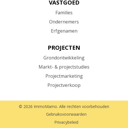
VASTGOED
Families
Ondernemers
Erfgenamen
PROJECTEN
Grondontwikkeling
Markt- & projectstudies
Projectmarketing
Projectverkoop
©
2026
ImmoMamo. Alle rechten voorbehouden
Gebruiksvoorwaarden
Privacybeleid