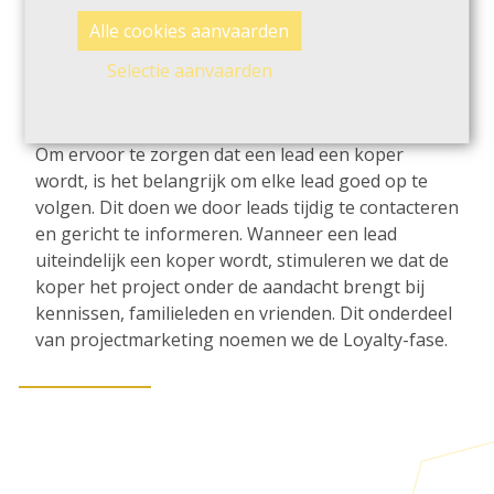
Nurturing. We gebruiken retargeting campagnes
Alle cookies aanvaarden
om geïnteresseerden opnieuw te benaderen,
Selectie aanvaarden
waarbij deze campagnes nauwkeurig worden
afgestemd op de doelgroep om uw leads warm te
houden.
Om ervoor te zorgen dat een lead een koper
wordt, is het belangrijk om elke lead goed op te
volgen. Dit doen we door leads tijdig te contacteren
en gericht te informeren. Wanneer een lead
uiteindelijk een koper wordt, stimuleren we dat de
koper het project onder de aandacht brengt bij
kennissen, familieleden en vrienden. Dit onderdeel
van projectmarketing noemen we de Loyalty-fase.