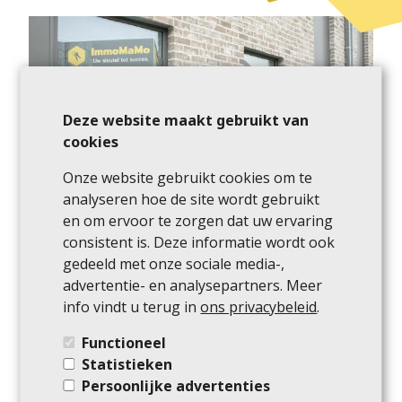
Deze website maakt gebruikt van
cookies
Onze website gebruikt cookies om te
analyseren hoe de site wordt gebruikt
en om ervoor te zorgen dat uw ervaring
consistent is. Deze informatie wordt ook
Projectmarketing in een
gedeeld met onze sociale media-,
later stadium
advertentie- en analysepartners. Meer
info vindt u terug in
ons privacybeleid
.
Tijdens de ontwikkelingsfase brengen we uw
Functioneel
project zoveel mogelijk onder de aandacht bij de
Statistieken
doelgroep. Het is essentieel om die aandacht vast
Persoonlijke advertenties
te houden, en dat doen we door middel van Lead