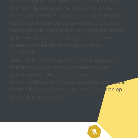
richten. In deze fase denken we ook met u mee
over de prijszetting en het bouwprogramma.
Tijdens de ontwikkeling van het project bouwen
we een sterk merk op. We geven het project een
unieke identiteit met grafische ontwerpen en een
pakkende naam. Daarnaast creëren we een
boeiend verhaal dat uw doelgroep direct
aanspreekt.
Zodra de identiteit van uw project is uitgewerkt,
bepalen we welke verkoopkanalen we gaan
gebruiken en richten we deze in. Denk
bijvoorbeeld aan brochures, een website en social
media. Elk kwartaal stellen we een nieuw plan op
om leads te genereren.